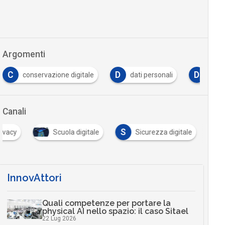
Argomenti
C
D
D
conservazione digitale
dati personali
DPO
Canali
S
rivacy
Scuola digitale
Sicurezza digitale
InnovAttori
Quali competenze per portare la
physical AI nello spazio: il caso Sitael
22 Lug 2026