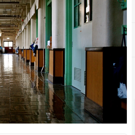
cloud
P
P