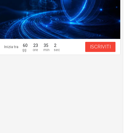
60
23
35
1
ISCRIVITI
Inizia tra