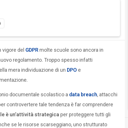
i
in vigore del
GDPR
molte scuole sono ancora in
 nuovo regolamento. Troppo spesso infatti
lla mera individuazione di un
DPO
e
umentazione.
monio documentale scolastico a
data breach
, attacchi
 per controvertere tale tendenza è far comprendere
le è un’attività strategica
per proteggere tutti gli
 anche se le risorse scarseggiano, uno strutturato