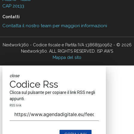
CAP 20133
Contatti
Contatta il nostro team per maggiori informazioni
Nextwork360 - Codice fiscale e Partita IVA 13868590962 - © 2026
Nextwork360. ALL RIGHTS RESERVED. ISP AWS
Mappa del sito
close
Codice Rss
Clicca sul pulsante per copiare il link RSS negli
appunti.
RSS link