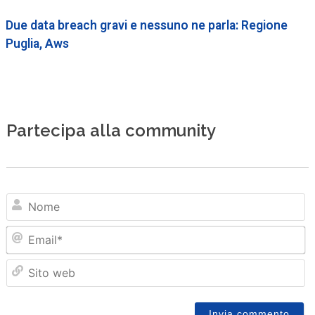
Due data breach gravi e nessuno ne parla: Regione
Puglia, Aws
Partecipa alla community
N
Em
Sit
we