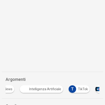
Argomenti
T
Intelligenza Artificiale
TikTok
Tutto su 