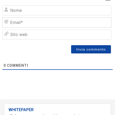
N
Em
Sit
we
0
COMMENTI
WHITEPAPER