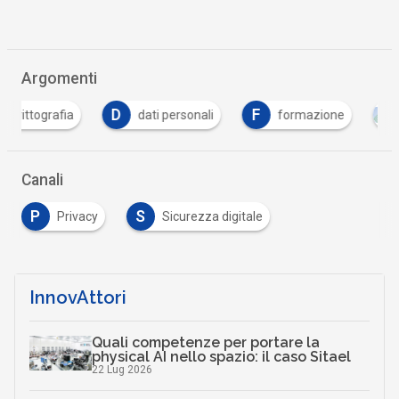
Argomenti
D
F
dati personali
formazione
PNRR
Canali
P
S
Privacy
Sicurezza digitale
InnovAttori
Quali competenze per portare la
physical AI nello spazio: il caso Sitael
22 Lug 2026