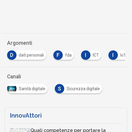
Argomenti
F
I
I
P
R
fda
ICT
IoT
PA
r
Canali
S
Sanità digitale
Sicurezza digitale
InnovAttori
Quali competenze per portare la