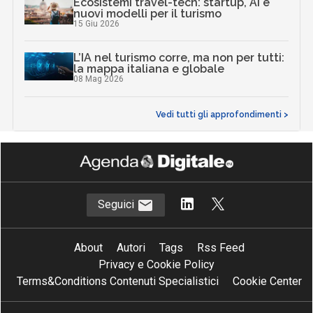
Ecosistemi travel-tech: startup, AI e
nuovi modelli per il turismo
15 Giu 2026
L’IA nel turismo corre, ma non per tutti:
la mappa italiana e globale
08 Mag 2026
Vedi tutti gli approfondimenti >
Seguici
About
Autori
Tags
Rss Feed
Privacy e Cookie Policy
Terms&Conditions Contenuti Specialistici
Cookie Center