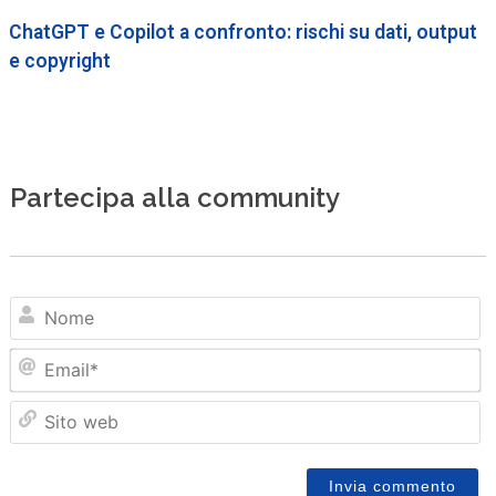
ChatGPT e Copilot a confronto: rischi su dati, output
e copyright
Partecipa alla community
N
Em
Sit
we