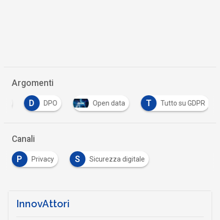
Argomenti
D
T
li
DPO
Open data
Tutto su GDPR
Canali
P
S
Privacy
Sicurezza digitale
InnovAttori