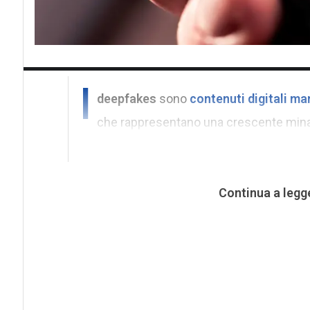
I
deepfakes
sono
contenuti digitali man
che rappresentano una crescente minacc
Continua a legg