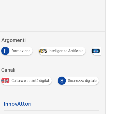
Argomenti
F
formazione
Intelligenza Artificiale
Tutto s
Canali
S
Cultura e società digitali
Sicurezza digitale
InnovAttori