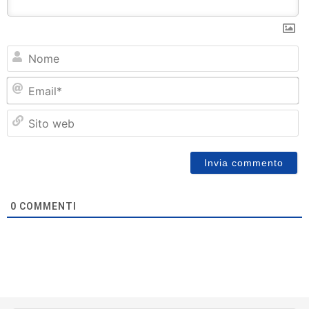
N
Em
Si
w
0
COMMENTI