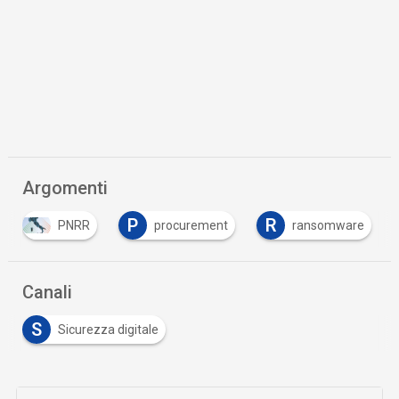
Argomenti
P
R
PNRR
procurement
ransomware
Canali
S
Sicurezza digitale