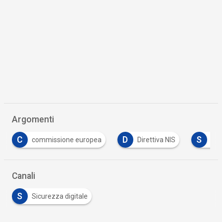
Argomenti
D
S
europea
Direttiva NIS
sicurezza
Tutto s
Canali
S
Sicurezza digitale