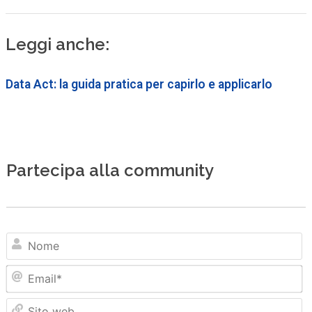
Leggi anche:
Data Act: la guida pratica per capirlo e applicarlo
Partecipa alla community
N
Em
Sit
we