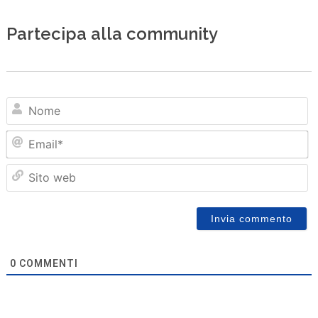
Partecipa alla community
N
Em
Sit
we
0
COMMENTI