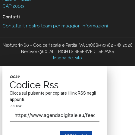
CAP 20133
Contatti
Contatta il nostro team per maggiori informazioni
Nextwork360 - Codice fiscale e Partita IVA 13868590962 - © 2026
Nextwork360. ALL RIGHTS RESERVED. ISP AWS
Mappa del sito
close
Codice Rss
Clicca sul pulsante per copiare il link RSS negli
appunti.
RSS link