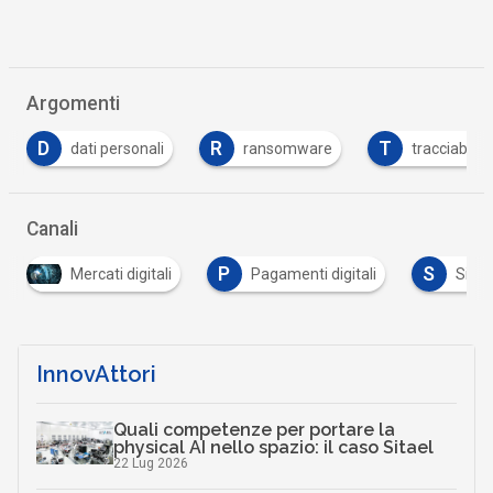
Argomenti
R
T
ransomware
tracciabilità
Tutto su Cybe
Canali
P
S
igitali
Pagamenti digitali
Sicurezza digitale
InnovAttori
Quali competenze per portare la
physical AI nello spazio: il caso Sitael
22 Lug 2026