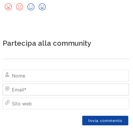
Partecipa alla community
N
Em
Sit
we