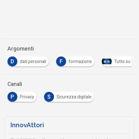
Argomenti
F
T
formazione
Tutto su Cyber Security
Tu
Canali
P
S
Privacy
Sicurezza digitale
InnovAttori