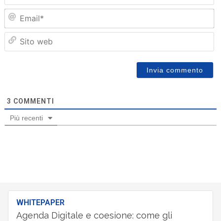
Em
Sit
we
3
COMMENTI
Più recenti
WHITEPAPER
Agenda Digitale e coesione: come gli