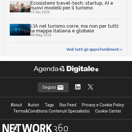
Ecosistemi travel-tech: startup, AI e
nuovi modelli per il turismo
15 Giu 2026
L’IA nel turismo corre, ma non per tutti:
la mappa italiana e globale
08 Mag 2026
Vedi tutti gli approfondimenti >
Seguici
About
Autori
Tags
Rss Feed
Privacy e Cookie Policy
Terms&Conditions Contenuti Specialistici
Cookie Center