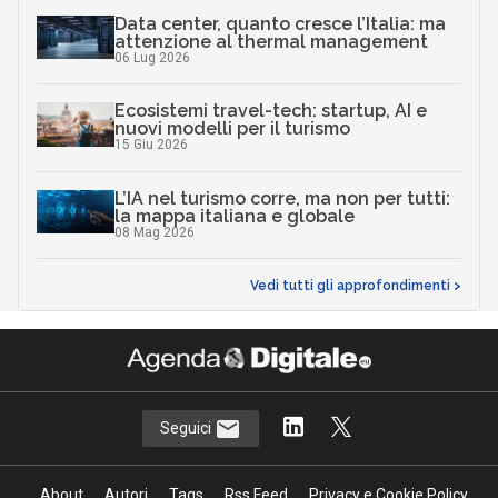
Data center, quanto cresce l’Italia: ma
attenzione al thermal management
06 Lug 2026
Ecosistemi travel-tech: startup, AI e
nuovi modelli per il turismo
15 Giu 2026
L’IA nel turismo corre, ma non per tutti:
la mappa italiana e globale
08 Mag 2026
Vedi tutti gli approfondimenti >
Seguici
About
Autori
Tags
Rss Feed
Privacy e Cookie Policy