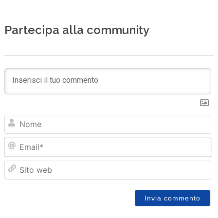
Partecipa alla community
N
Em
Sit
we