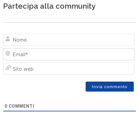
Partecipa alla community
N
Em
Si
w
0
COMMENTI