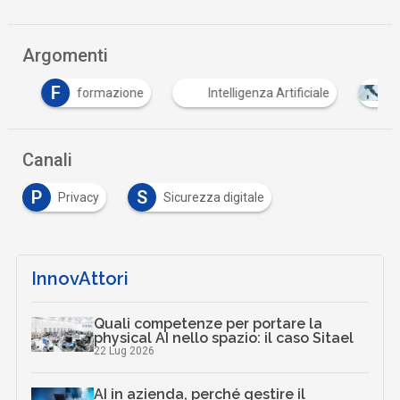
Argomenti
F
formazione
Intelligenza Artificiale
PNR
Canali
P
S
Privacy
Sicurezza digitale
InnovAttori
Quali competenze per portare la
physical AI nello spazio: il caso Sitael
22 Lug 2026
AI in azienda, perché gestire il