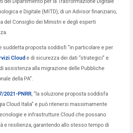
ti del Dipartimento per la Trasformazione Digitale
logica e Digitale (MITD), di un Advisor finanziario,
 del Consiglio dei Ministri e degli esperti
zza.
e suddetta proposta soddisfi “in particolare e per
rvizi Cloud
e di sicurezza dei dati “strategici” e
zi di assistenza alla migrazione delle Pubbliche
ale della PA”.
47/2021-PNRR
, “la soluzione proposta soddisfa
gia Cloud Italia” e può ritenersi massimamente
i tecnologie e infrastrutture Cloud che possano
ità e resilienza, garantendo allo stesso tempo di