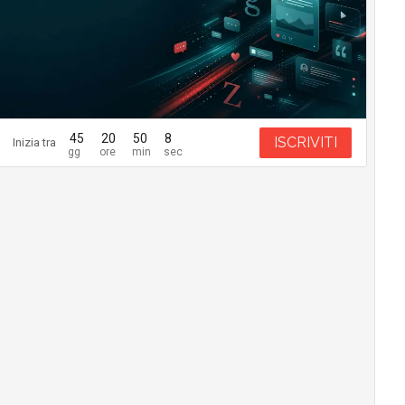
45
20
50
7
ISCRIVITI
Inizia tra