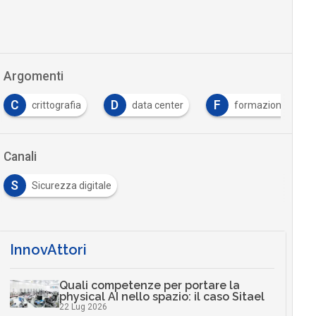
Argomenti
C
D
F
crittografia
data center
formazione
Canali
S
Sicurezza digitale
InnovAttori
Quali competenze per portare la
physical AI nello spazio: il caso Sitael
22 Lug 2026