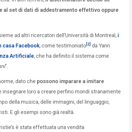
e al set di dati di addestramento effettivo oppure
nsieme ad altri ricercatori dell’Università di Montreal,
i
[2]
n casa Facebook
, come testimoniato
da Yann
enza Artificiale
, che ha definito il sistema come
nni
”.
enorme, dato che
possono imparare a imitare
le insegnare loro a creare perfino mondi stranamente
ampo della musica, delle immagini, del linguaggio,
ti. E gli esempi sono già realtà.
ristie’s è stata effettuata una vendita