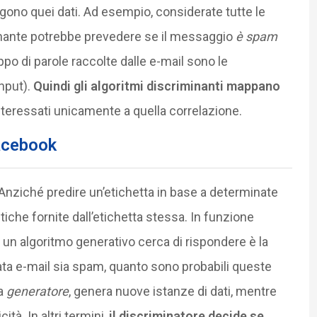
ngono quei dati. Ad esempio, considerate tutte le
minante potrebbe prevedere se il messaggio
è spam
ppo di parole raccolte dalle e-mail sono le
input).
Quindi gli algoritmi discriminanti mappano
teressati unicamente a quella correlazione.
Facebook
 Anziché predire un’etichetta in base a determinate
tiche fornite dall’etichetta stessa. In funzione
 un algoritmo generativo cerca di rispondere è la
a e-mail sia spam, quanto sono probabili queste
ta
generatore
, genera nuove istanze di dati, mentre
cità. In altri termini,
il discriminatore decide se