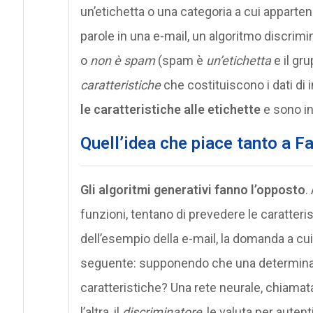
un’etichetta o una categoria a cui apparte
parole in una e-mail, un algoritmo discri
o
non è spam
(spam è
un’etichetta
e il gru
caratteristiche
che costituiscono i dati di 
le caratteristiche alle etichette
e sono in
Quell’idea che piace tanto a 
Gli algoritmi generativi fanno l’opposto
.
funzioni, tentano di prevedere le caratteris
dell’esempio della e-mail, la domanda a cui
seguente: supponendo che una determinat
caratteristiche? Una rete neurale, chiama
l’altra, il
discriminatore
, le valuta per autenti