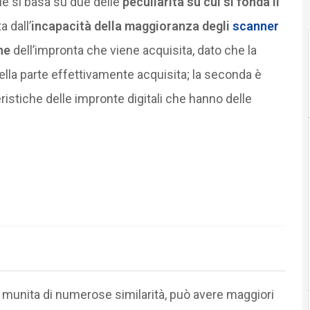
ale si basa su due delle
peculiarità su cui si fonda il
a dall’
incapacità della maggioranza degli
scanner
ne
dell’impronta che viene acquisita, dato che la
ella parte effettivamente acquisita; la seconda è
istiche delle impronte digitali che hanno delle
 se munita di numerose similarità, può avere maggiori