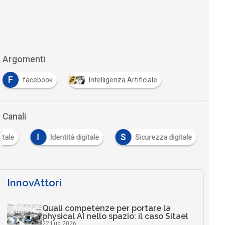
Argomenti
F
facebook
Intelligenza Artificiale
Canali
I
S
itale
Identità digitale
Sicurezza digitale
InnovAttori
Quali competenze per portare la
physical AI nello spazio: il caso Sitael
22 Lug 2026