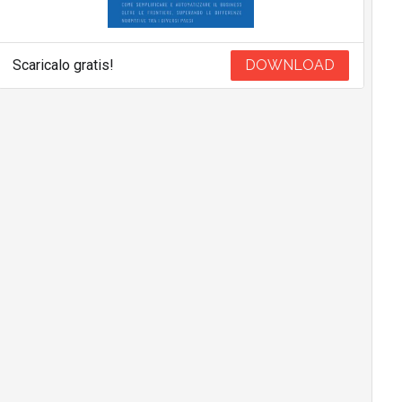
Scaricalo gratis!
DOWNLOAD