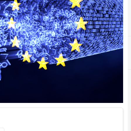
B
big data