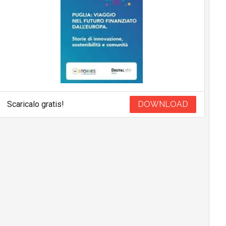
Scaricalo gratis!
DOWNLOAD