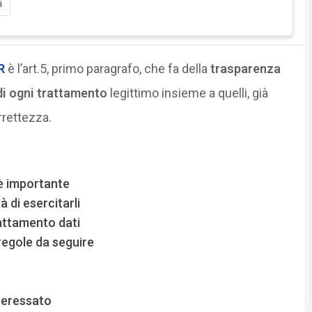
i
R
è l’art.5, primo paragrafo, che fa della
trasparenza
di ogni trattamento
legittimo insieme a quelli, già
orrettezza.
 è importante
à di esercitarli
rattamento dati
regole da seguire
o
nteressato