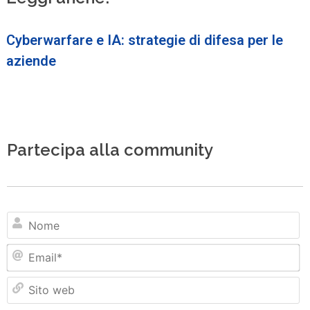
Cyberwarfare e IA: strategie di difesa per le
aziende
Partecipa alla community
N
Em
Si
w