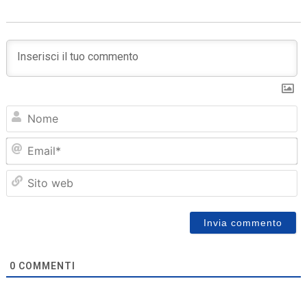
N
Em
Sit
we
0
COMMENTI