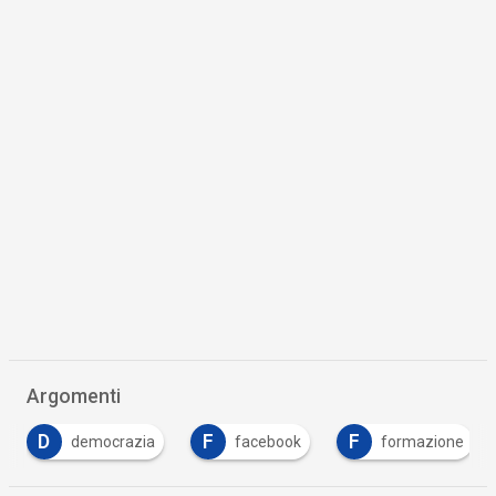
Argomenti
D
F
F
democrazia
facebook
formazione