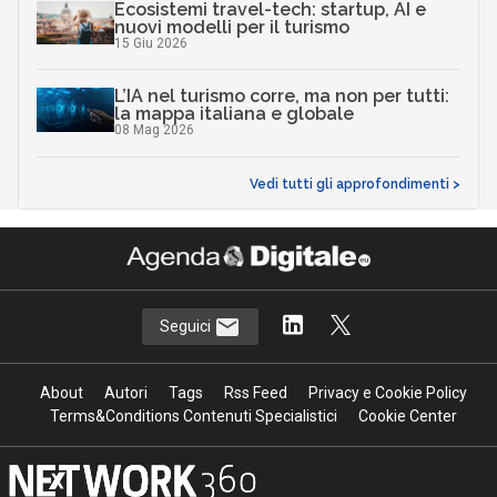
Ecosistemi travel-tech: startup, AI e
nuovi modelli per il turismo
15 Giu 2026
L’IA nel turismo corre, ma non per tutti:
la mappa italiana e globale
08 Mag 2026
Vedi tutti gli approfondimenti >
Seguici
About
Autori
Tags
Rss Feed
Privacy e Cookie Policy
Terms&Conditions Contenuti Specialistici
Cookie Center