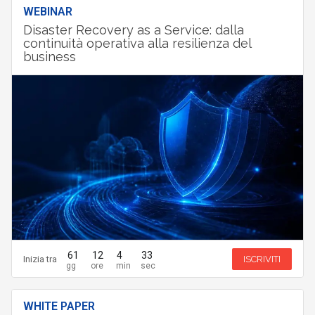
WEBINAR
Disaster Recovery as a Service: dalla
continuità operativa alla resilienza del
business
61
12
4
32
Inizia tra
ISCRIVITI
WHITE PAPER