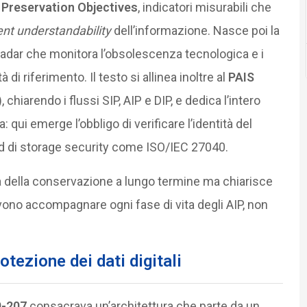
i
Preservation Objectives
, indicatori misurabili che
nt understandability
dell’informazione. Nasce poi la
 radar che monitora l’obsolescenza tecnologica e i
 riferimento. Il testo si allinea inoltre al
PAIS
chiarendo i flussi SIP, AIP e DIP, e dedica l’intero
 qui emerge l’obbligo di verificare l’identità del
ard di storage security come ISO/IEC 27040.
ità della conservazione a lungo termine ma chiarisce
devono accompagnare ogni fase di vita degli AIP, non
tezione dei dati digitali
0-207
consacrava un’architettura che parte da un