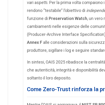
vari aspetti. Per la prima volta compaiono 
rendono “testabile” l’obiettivo di
independe
funzione di
Preservation Watch
, un vero
cambiamenti nelle esigenze delle comunità di
(Producer-Archive Interface Specification), 
Annex F
alle considerazioni sulla sicurezza:
produttore, sigillare i log e seguire stand
In sintesi, OAIS 2025 ribadisce la central
che autenticità, integrità e disponibilità 
soltanto il loro deposito.
Come Zero-Trust rinforza la pro
Mentre l’OAIS si aggiornava, il
NIST SP 80