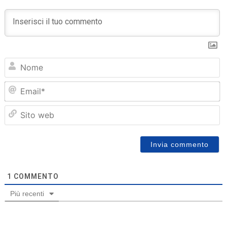
N
Em
Sit
we
1
COMMENTO
Più recenti