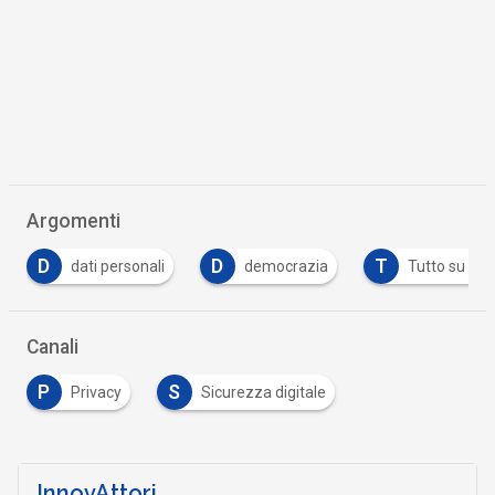
Argomenti
D
T
dati personali
democrazia
Tutto su GDPR
Canali
P
S
Privacy
Sicurezza digitale
InnovAttori