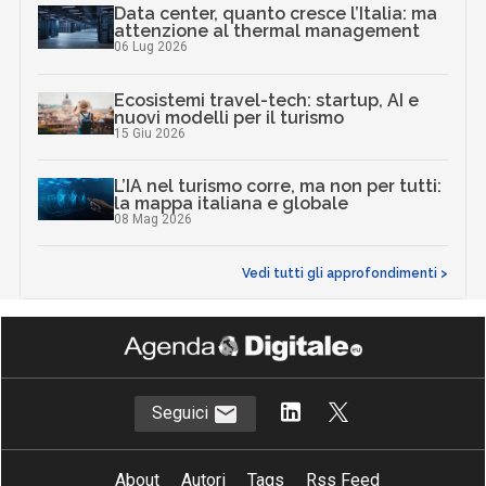
Data center, quanto cresce l’Italia: ma
attenzione al thermal management
06 Lug 2026
Ecosistemi travel-tech: startup, AI e
nuovi modelli per il turismo
15 Giu 2026
L’IA nel turismo corre, ma non per tutti:
la mappa italiana e globale
08 Mag 2026
Vedi tutti gli approfondimenti >
Seguici
About
Autori
Tags
Rss Feed