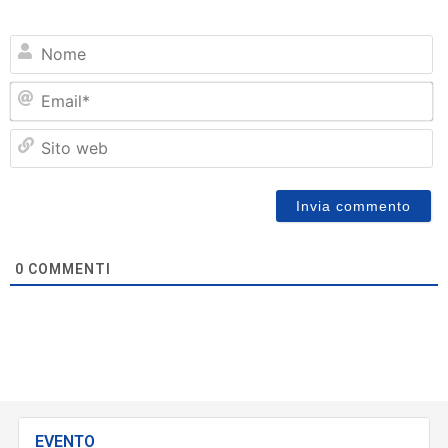
N
Em
Si
w
0
COMMENTI
EVENTO