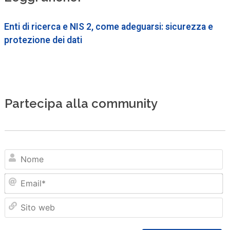
Enti di ricerca e NIS 2, come adeguarsi: sicurezza e
protezione dei dati
Partecipa alla community
N
Em
Sit
we