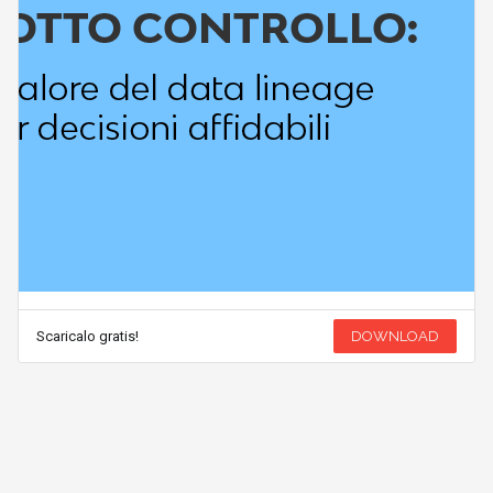
Scaricalo gratis!
DOWNLOAD