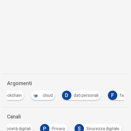
Argomenti
D
F
T
cloud
dati personali
facebook
Canali
P
S
 e società digitali
Privacy
Sicurezza digitale