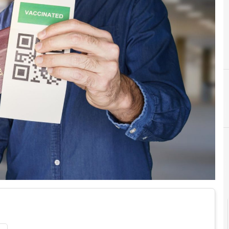
D
dati personali
P
P