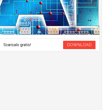
Scaricalo gratis!
DOWNLOAD