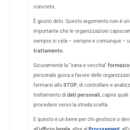
concreto.
È giusto dirlo. Questo argomento non è una
importante che le organizzazioni capisca
sempre si cela – sempre e comunque – un
trattamento
.
Sicuramente la “sana e vecchia”
formazion
personale gioca a favore delle organizzazion
fermarsi allo
STOP
, di controllare e analiz
trattamento di
dati personali
, capire quali
procedere verso la strada scelta.
E questo è un bene per chi gestisce o deve 
all’
ufficio legale
, altre al
Procurement
, al