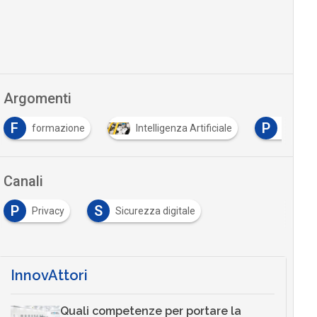
Argomenti
F
P
formazione
Intelligenza Artificiale
procur
Canali
P
S
Privacy
Sicurezza digitale
InnovAttori
Quali competenze per portare la