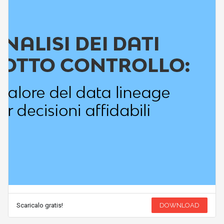
Scaricalo gratis!
DOWNLOAD