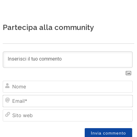
Partecipa alla community
N
Em
Sit
we