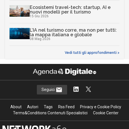
Ecosistemi travel-tech: startup, AI e
nuovi modelli per il turismo
15 Giu 2026
L’IA nel turismo corre, ma non per tutti:
la mappa italiana e globale
08 Mag 2026
Vedi tutti gli approfondimenti >
Seguici
About
Autori
Tags
Rss Feed
Privacy e Cookie Policy
Terms&Conditions Contenuti Specialistici
Cookie Center