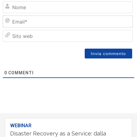
N
Em
Sit
we
0
COMMENTI
WEBINAR
Disaster Recovery as a Service: dalla