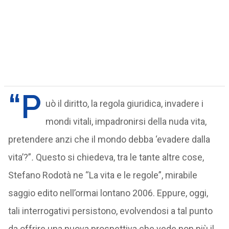
“P
uò il diritto, la regola giuridica, invadere i
mondi vitali, impadronirsi della nuda vita,
pretendere anzi che il mondo debba ‘evadere dalla
vita’?”
.
Questo si chiedeva, tra le tante altre cose,
Stefano Rodotà ne “La vita e le regole”, mirabile
saggio edito nell’ormai lontano 2006. Eppure, oggi,
tali interrogativi persistono, evolvendosi a tal punto
da offrire una nuova prospettiva che vede non più il