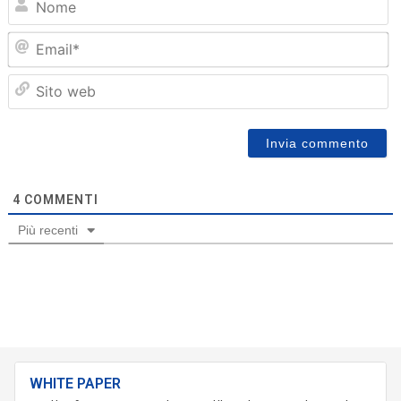
Em
Sit
we
4
COMMENTI
Più recenti
WHITE PAPER