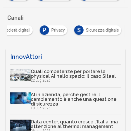
Canali
P
S
e società digitali
Privacy
Sicurezza digitale
InnovAttori
Quali competenze per portare la
physical AI nello spazio: il caso Sitael
22 Lug 2026
AI in azienda, perché gestire il
cambiamento è anche una questione
di sicurezza
10 Lug 2026
Data center, quanto cresce l’Italia: ma
attenzione al thermal management
06 Lug 2026