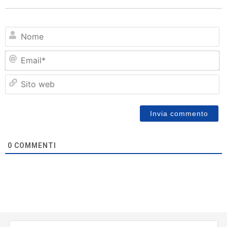
N
Em
Si
w
0
COMMENTI