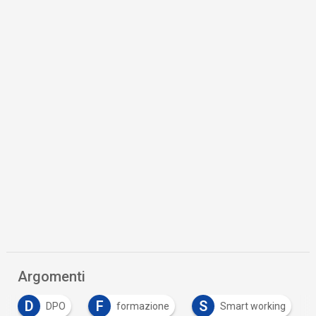
Argomenti
D
F
S
DPO
formazione
Smart working