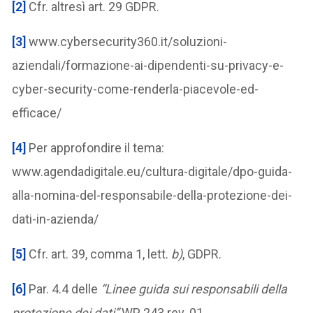
[2]
Cfr. altresì art. 29 GDPR.
[3]
www.cybersecurity360.it/soluzioni-
aziendali/formazione-ai-dipendenti-su-privacy-e-
cyber-security-come-renderla-piacevole-ed-
efficace/
[4]
Per approfondire il tema:
www.agendadigitale.eu/cultura-digitale/dpo-guida-
alla-nomina-del-responsabile-della-protezione-dei-
dati-in-azienda/
[5]
Cfr. art. 39, comma 1, lett.
b)
, GDPR.
[6]
Par. 4.4 delle
“Linee guida sui responsabili della
protezione dei dati”
WP 243 rev. 01.