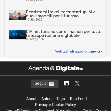
Ecosistemi travel-tech: startup, AI e
nuovi modelli per il turismo
15 Giu 2026
L’IA nel turismo corre, ma non per tutti:
la mappa italiana e globale
08 Mag 2026
Vedi tutti gli approfondimenti >
Seguici
About
Autori
Tags
Rss Feed
Privacy e Cookie Policy
Terms&Conditions Contenuti Specialistici
Cookie Center