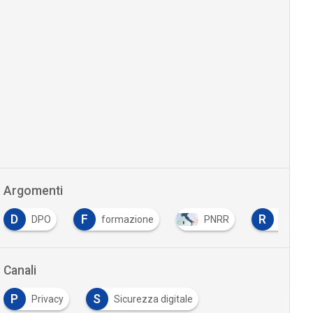
Argomenti
D
F
R
DPO
formazione
PNRR
ranso
Canali
P
S
Privacy
Sicurezza digitale