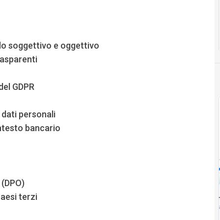
ilo soggettivo e oggettivo
rasparenti
 del GDPR
 dati personali
ontesto bancario
i (DPO)
aesi terzi