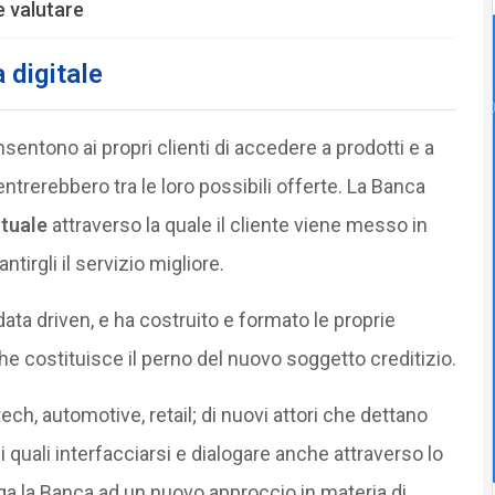
e valutare
 digitale
ntono ai propri clienti di accedere a prodotti e a
ientrerebbero tra le loro possibili offerte. La Banca
rtuale
attraverso la quale il cliente viene messo in
tirgli il servizio migliore.
data driven, e ha costruito e formato le proprie
he costituisce il perno del nuovo soggetto creditizio.
 tech, automotive, retail; di nuovi attori che dettano
 quali interfacciarsi e dialogare anche attraverso lo
iga la Banca ad un nuovo approccio in materia di