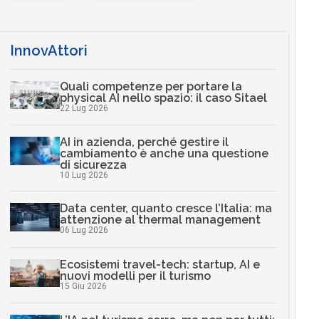
InnovAttori
Quali competenze per portare la
physical AI nello spazio: il caso Sitael
22 Lug 2026
AI in azienda, perché gestire il
cambiamento è anche una questione
di sicurezza
10 Lug 2026
Data center, quanto cresce l’Italia: ma
attenzione al thermal management
06 Lug 2026
Ecosistemi travel-tech: startup, AI e
nuovi modelli per il turismo
15 Giu 2026