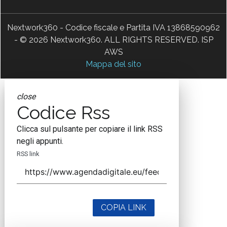
Nextwork360 - Codice fiscale e Partita IVA 13868590962
- © 2026 Nextwork360. ALL RIGHTS RESERVED. ISP
AWS
Mappa del sito
close
Codice Rss
Clicca sul pulsante per copiare il link RSS
negli appunti.
RSS link
COPIA LINK