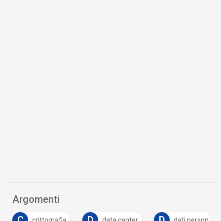
Argomenti
C
D
D
crittografia
data center
dati personali