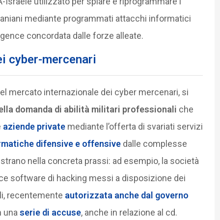
Israele utilizzato per spiare e riprogrammare i
i iraniani mediante programmati attacchi informatici
lligence concordata dalle forze alleate.
ei cyber-mercenari
del mercato internazionale dei cyber mercenari, si
lla domanda di abilità militari professionali
che
e
aziende private
mediante l’offerta di svariati servizi
rmatiche difensive e offensive
dalle complesse
gistrano nella concreta prassi: ad esempio, la società
ce software di hacking messi a disposizione dei
nali, recentemente
autorizzata anche dal governo
in una
serie di accuse
, anche in relazione al cd.