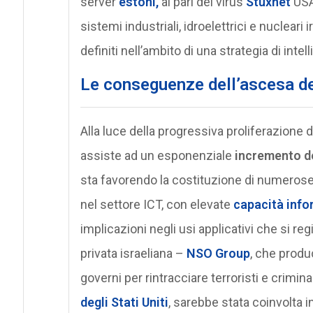
server
estoni,
al pari del virus
Stuxnet
USA-
sistemi industriali, idroelettrici e nuclear
definiti nell’ambito di una strategia di inte
Le conseguenze dell’ascesa d
Alla luce della progressiva proliferazione 
assiste ad un esponenziale
incremento de
sta favorendo la costituzione di numeros
nel settore ICT, con elevate
capacità info
implicazioni negli usi applicativi che si re
privata israeliana –
NSO Group
, che produ
governi per rintracciare terroristi e crimi
degli Stati Uniti
, sarebbe stata coinvolta 