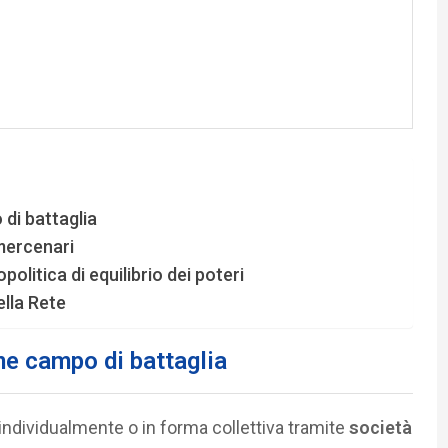
di battaglia
mercenari
litica di equilibrio dei poteri
ella Rete
me campo di battaglia
individualmente o in forma collettiva tramite
società