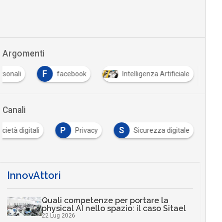
Argomenti
F
rsonali
facebook
Intelligenza Artificiale
Canali
P
S
cietà digitali
Privacy
Sicurezza digitale
InnovAttori
Quali competenze per portare la
physical AI nello spazio: il caso Sitael
22 Lug 2026