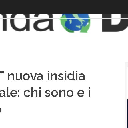
” nuova insidia
le: chi sono e i
o