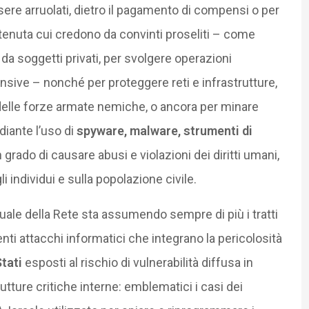
e arruolati, dietro il pagamento di compensi o per
tenuta cui credono da convinti proseliti – come
 o da soggetti privati, per svolgere operazioni
nsive – nonché per proteggere reti e infrastrutture,
ri delle forze armate nemiche, o ancora per minare
ediante l’uso di
spyware, malware, strumenti di
 grado di causare abusi e violazioni dei diritti umani,
i individui e sulla popolazione civile.
tuale della Rete sta assumendo sempre di più i tratti
nti attacchi informatici che integrano la pericolosità
Stati
esposti al rischio di vulnerabilità diffusa in
tture critiche interne: emblematici i casi dei