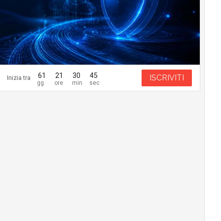
61
21
30
44
ISCRIVITI
Inizia tra