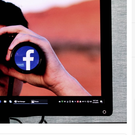
D
dati pe
Cultura e so