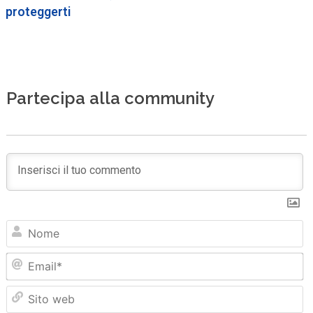
proteggerti
Partecipa alla community
N
Em
Sit
we