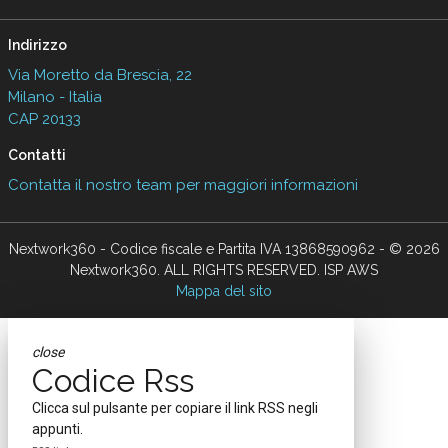
Scaricalo gratis!
DOWNLOAD
Argomenti