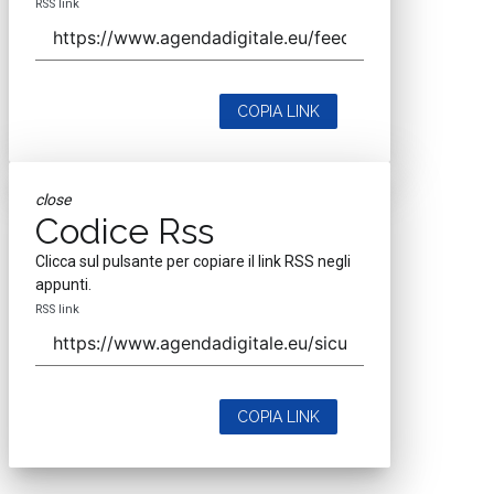
T
T
W
tracciabilità
Tutto su GDPR
wi-fi pubbli
Canali
P
S
Privacy
Sicurezza digitale
InnovAttori
Quali competenze per portare la
physical AI nello spazio: il caso Sitael
22 Lug 2026
AI in azienda, perché gestire il
cambiamento è anche una questione di
sicurezza
10 Lug 2026