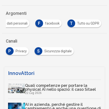
Argomenti
D
F
T
dati personali
facebook
Tutto su GDPR
Canali
P
S
Privacy
Sicurezza digitale
InnovAttori
Quali competenze per portare la
physical AI nello spazio: il caso Sitael
22 Lug 2026
AI in azienda, perché gestire il
cambiamento è anche una questione di