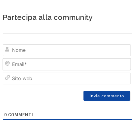
Partecipa alla community
N
Em
Sit
we
0
COMMENTI