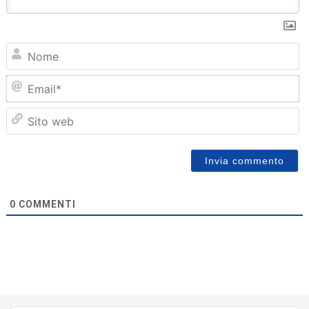
N
Em
Sit
we
0
COMMENTI