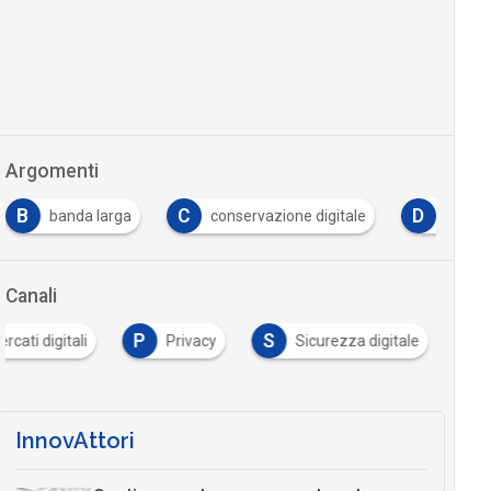
Argomenti
B
C
D
banda larga
conservazione digitale
dati p
Canali
P
S
rcati digitali
Privacy
Sicurezza digitale
InnovAttori