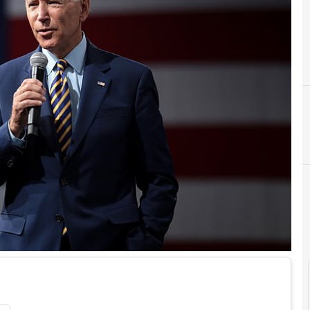
5
5G
Me