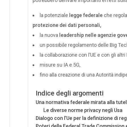
potrebbero derivare importanti effetti sull
la potenziale
legge federale
che regolam
protezione dei dati personali,
la nuova
leadership nelle agenzie gov
un possibile regolamento delle Big Tec
la collaborazione con l’UE e con gli altri
misure su IA e 5G,
fino alla creazione di una Autorità indip
Indice degli argomenti
Una normativa federale mirata alla tutel
Le diverse norme privacy negli Usa
Dialogo con l’Ue per la definizione di reg
Poteri della Federal Trade Commission 