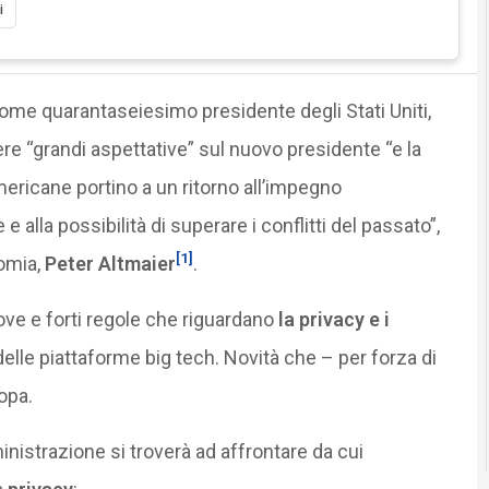
i
me quarantaseiesimo presidente degli Stati Uniti,
ere “grandi aspettative” sul nuovo presidente “e la
mericane portino a un ritorno all’impegno
 alla possibilità di superare i conflitti del passato”,
[1]
nomia,
Peter Altmaier
.
ove e forti regole che riguardano
la privacy e i
 delle piattaforme big tech. Novità che – per forza di
opa.
inistrazione si troverà ad affrontare da cui