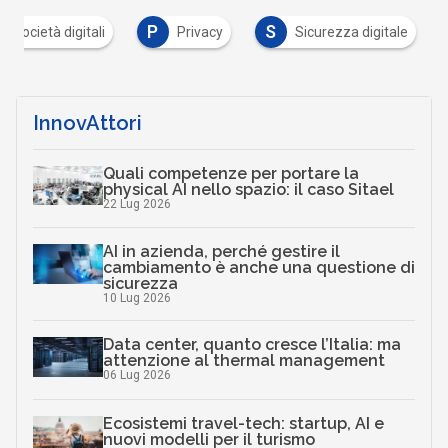
P
S
 e società digitali
Privacy
Sicurezza digitale
InnovAttori
Quali competenze per portare la
physical AI nello spazio: il caso Sitael
22 Lug 2026
AI in azienda, perché gestire il
cambiamento è anche una questione di
sicurezza
10 Lug 2026
Data center, quanto cresce l’Italia: ma
attenzione al thermal management
06 Lug 2026
Ecosistemi travel-tech: startup, AI e
nuovi modelli per il turismo