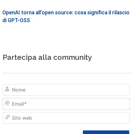
OpenAI torna all’open source: cosa significa il rilascio
di GPT-OSS
Partecipa alla community
N
Em
Sit
we