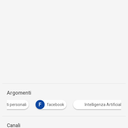
Argomenti
F
M
facebook
Intelligenza Artificiale
Machin
Canali