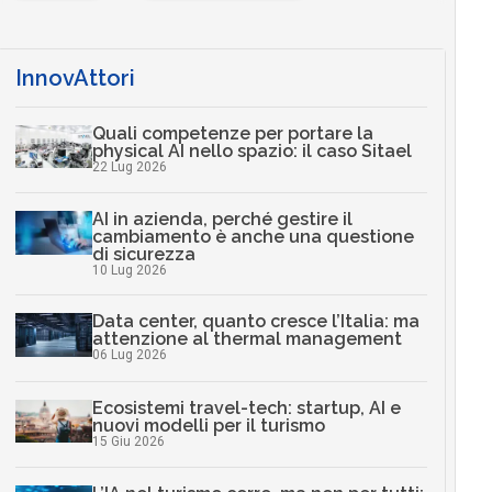
InnovAttori
Quali competenze per portare la
physical AI nello spazio: il caso Sitael
22 Lug 2026
AI in azienda, perché gestire il
cambiamento è anche una questione
di sicurezza
10 Lug 2026
Data center, quanto cresce l’Italia: ma
attenzione al thermal management
06 Lug 2026
Ecosistemi travel-tech: startup, AI e
nuovi modelli per il turismo
15 Giu 2026