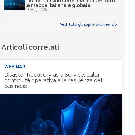
L’IA nel turismo corre, ma non per tutti:
la mappa italiana e globale
08 Mag 2026
Vedi tutti gli approfondimenti >
Articoli correlati
WEBINAR
Disaster Recovery as a Service: dalla
continuità operativa alla resilienza del
business