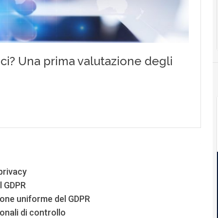
 privacy
el GDPR
ione uniforme del GDPR
nali di controllo