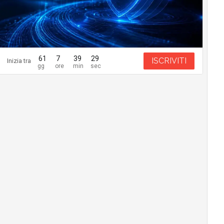
61
7
39
28
ISCRIVITI
Inizia tra