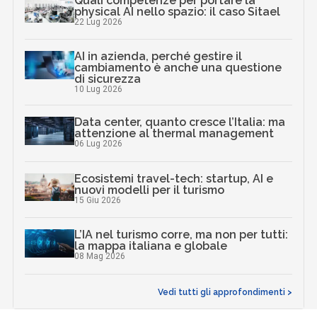
Quali competenze per portare la
physical AI nello spazio: il caso Sitael
22 Lug 2026
AI in azienda, perché gestire il
cambiamento è anche una questione
di sicurezza
10 Lug 2026
Data center, quanto cresce l’Italia: ma
attenzione al thermal management
06 Lug 2026
Ecosistemi travel-tech: startup, AI e
nuovi modelli per il turismo
15 Giu 2026
L’IA nel turismo corre, ma non per tutti:
la mappa italiana e globale
08 Mag 2026
Vedi tutti gli approfondimenti >