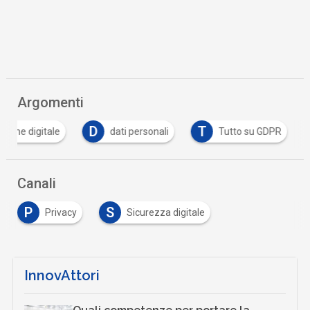
Argomenti
D
T
zione digitale
dati personali
Tutto su GDPR
Canali
P
S
Privacy
Sicurezza digitale
InnovAttori