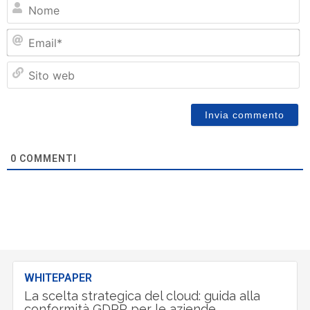
N
Em
Si
w
0
COMMENTI
WHITEPAPER
La scelta strategica del cloud: guida alla
conformità GDPR per le aziende