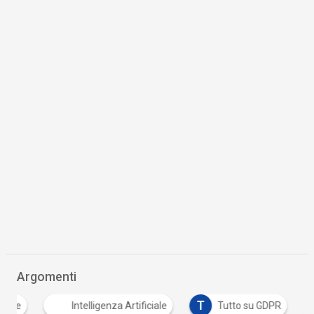
Argomenti
T
T
Intelligenza Artificiale
Tutto su GDPR
tw