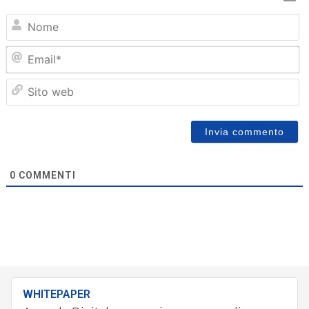
N
Em
Sit
we
0
COMMENTI
WHITEPAPER