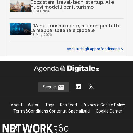
Ecosistemi travel-tech: startup, AI e
nuovi modelli per il turismo
15 Giu 2026
L’IA nel turismo corre, ma non per tutti:
la mappa italiana e globale
08 Mag 2026
Vedi tutti gli approfondimenti >
Seguici
About
Autori
Tags
Rss Feed
Privacy e Cookie Policy
Terms&Conditions Contenuti Specialistici
Cookie Center